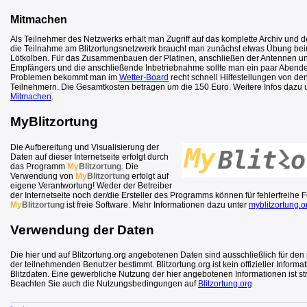
Mitmachen
Als Teilnehmer des Netzwerks erhält man Zugriff auf das komplette Archiv und det
die Teilnahme am Blitzortungsnetzwerk braucht man zunächst etwas Übung b
Lötkolben. Für das Zusammenbauen der Platinen, anschließen der Antennen u
Empfängers und die anschließende Inbetriebnahme sollte man ein paar Abende
Problemen bekommt man im
Wetter-Board
recht schnell Hilfestellungen von de
Teilnehmern. Die Gesamtkosten betragen um die 150 Euro. Weitere Infos dazu 
Mitmachen
.
MyBlitzortung
Die Aufbereitung und Visualisierung der
Daten auf dieser Internetseite erfolgt durch
das Programm
My
Blitzortung
. Die
Verwendung von
My
Blitzortung
erfolgt auf
eigene Verantwortung! Weder der Betreiber
der Internetseite noch der/die Ersteller des Programms können für fehlerfreihe 
My
Blitzortung
ist freie Software. Mehr Informationen dazu unter
myblitzortung.o
Verwendung der Daten
Die hier und auf Blitzortung.org angebotenen Daten sind ausschließlich für de
der teilnehmenden Benutzer bestimmt. Blitzortung.org ist kein offizieller Informat
Blitzdaten. Eine gewerbliche Nutzung der hier angebotenen Informationen ist st
Beachten Sie auch die Nutzungsbedingungen auf
Blitzortung.org