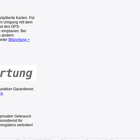
aillierte Karten. Für
eim Umgang mit dem
nd des GPS-
 einplanen. Bei
n andern
unter
Blitzortung >
Funktion Garantieren.
rg
.
n privaten Gebrauch
ionsdienst für
rengstens verboten!