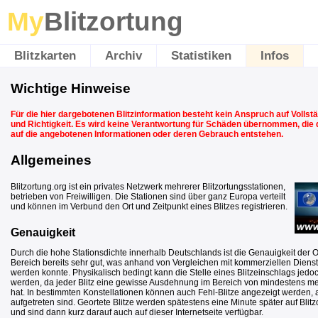
My
Blitzortung
Blitzkarten
Archiv
Statistiken
Infos
Wichtige Hinweise
Für die hier dargebotenen Blitzinformation besteht kein Anspruch auf Vollstän
und Richtigkeit. Es wird keine Verantwortung für Schäden übernommen, die
auf die angebotenen Informationen oder deren Gebrauch entstehen.
Allgemeines
Blitzortung.org ist ein privates Netzwerk mehrerer Blitzortungsstationen,
betrieben von Freiwilligen. Die Stationen sind über ganz Europa verteilt
und können im Verbund den Ort und Zeitpunkt eines Blitzes registrieren.
Genauigkeit
Durch die hohe Stationsdichte innerhalb Deutschlands ist die Genauigkeit der 
Bereich bereits sehr gut, was anhand von Vergleichen mit kommerziellen Diens
werden konnte. Physikalisch bedingt kann die Stelle eines Blitzeinschlags jedo
werden, da jeder Blitz eine gewisse Ausdehnung im Bereich von mindestens m
hat. In bestimmten Konstellationen können auch Fehl-Blitze angezeigt werden, al
aufgetreten sind. Geortete Blitze werden spätestens eine Minute später auf Blit
und sind dann kurz darauf auch auf dieser Internetseite verfügbar.